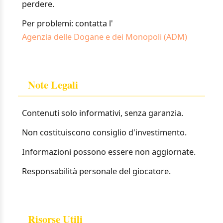
perdere.
Per problemi: contatta l'
Agenzia delle Dogane e dei Monopoli (ADM)
Note Legali
Contenuti solo informativi, senza garanzia.
Non costituiscono consiglio d'investimento.
Informazioni possono essere non aggiornate.
Responsabilità personale del giocatore.
Risorse Utili