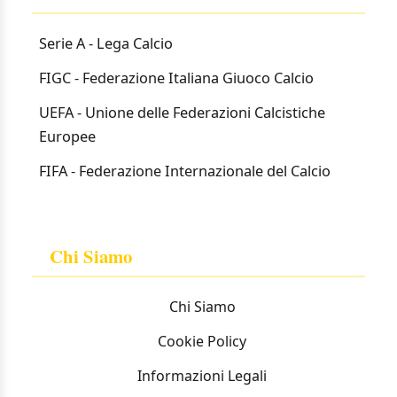
Serie A - Lega Calcio
FIGC - Federazione Italiana Giuoco Calcio
UEFA - Unione delle Federazioni Calcistiche
Europee
FIFA - Federazione Internazionale del Calcio
Chi Siamo
Chi Siamo
Cookie Policy
Informazioni Legali