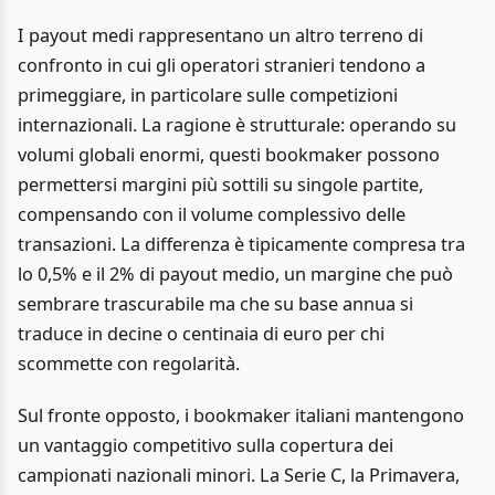
I payout medi rappresentano un altro terreno di
confronto in cui gli operatori stranieri tendono a
primeggiare, in particolare sulle competizioni
internazionali. La ragione è strutturale: operando su
volumi globali enormi, questi bookmaker possono
permettersi margini più sottili su singole partite,
compensando con il volume complessivo delle
transazioni. La differenza è tipicamente compresa tra
lo 0,5% e il 2% di payout medio, un margine che può
sembrare trascurabile ma che su base annua si
traduce in decine o centinaia di euro per chi
scommette con regolarità.
Sul fronte opposto, i bookmaker italiani mantengono
un vantaggio competitivo sulla copertura dei
campionati nazionali minori. La Serie C, la Primavera,