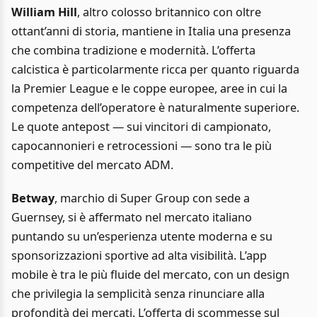
William Hill
, altro colosso britannico con oltre
ottant’anni di storia, mantiene in Italia una presenza
che combina tradizione e modernità. L’offerta
calcistica è particolarmente ricca per quanto riguarda
la Premier League e le coppe europee, aree in cui la
competenza dell’operatore è naturalmente superiore.
Le quote antepost — sui vincitori di campionato,
capocannonieri e retrocessioni — sono tra le più
competitive del mercato ADM.
Betway
, marchio di Super Group con sede a
Guernsey, si è affermato nel mercato italiano
puntando su un’esperienza utente moderna e su
sponsorizzazioni sportive ad alta visibilità. L’app
mobile è tra le più fluide del mercato, con un design
che privilegia la semplicità senza rinunciare alla
profondità dei mercati. L’offerta di scommesse sul