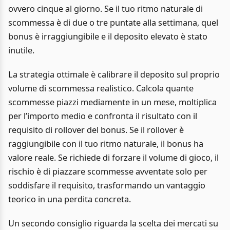
ovvero cinque al giorno. Se il tuo ritmo naturale di
scommessa è di due o tre puntate alla settimana, quel
bonus è irraggiungibile e il deposito elevato è stato
inutile.
La strategia ottimale è calibrare il deposito sul proprio
volume di scommessa realistico. Calcola quante
scommesse piazzi mediamente in un mese, moltiplica
per l’importo medio e confronta il risultato con il
requisito di rollover del bonus. Se il rollover è
raggiungibile con il tuo ritmo naturale, il bonus ha
valore reale. Se richiede di forzare il volume di gioco, il
rischio è di piazzare scommesse avventate solo per
soddisfare il requisito, trasformando un vantaggio
teorico in una perdita concreta.
Un secondo consiglio riguarda la scelta dei mercati su