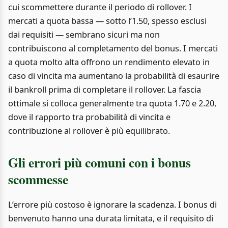
cui scommettere durante il periodo di rollover. I
mercati a quota bassa — sotto l’1.50, spesso esclusi
dai requisiti — sembrano sicuri ma non
contribuiscono al completamento del bonus. I mercati
a quota molto alta offrono un rendimento elevato in
caso di vincita ma aumentano la probabilità di esaurire
il bankroll prima di completare il rollover. La fascia
ottimale si colloca generalmente tra quota 1.70 e 2.20,
dove il rapporto tra probabilità di vincita e
contribuzione al rollover è più equilibrato.
Gli errori più comuni con i bonus
scommesse
L’errore più costoso è ignorare la scadenza. I bonus di
benvenuto hanno una durata limitata, e il requisito di