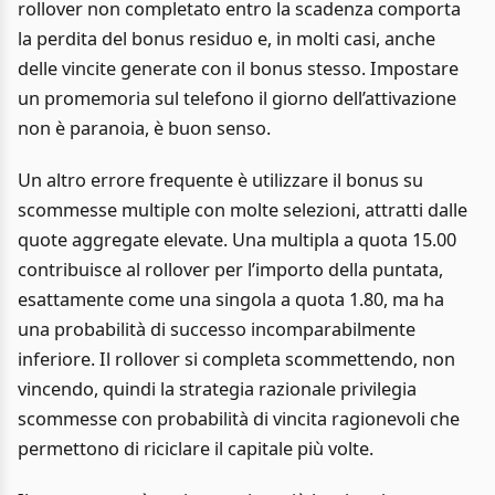
rollover non completato entro la scadenza comporta
la perdita del bonus residuo e, in molti casi, anche
delle vincite generate con il bonus stesso. Impostare
un promemoria sul telefono il giorno dell’attivazione
non è paranoia, è buon senso.
Un altro errore frequente è utilizzare il bonus su
scommesse multiple con molte selezioni, attratti dalle
quote aggregate elevate. Una multipla a quota 15.00
contribuisce al rollover per l’importo della puntata,
esattamente come una singola a quota 1.80, ma ha
una probabilità di successo incomparabilmente
inferiore. Il rollover si completa scommettendo, non
vincendo, quindi la strategia razionale privilegia
scommesse con probabilità di vincita ragionevoli che
permettono di riciclare il capitale più volte.