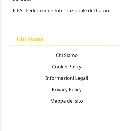
FIFA - Federazione Internazionale del Calcio
Chi Siamo
Chi Siamo
Cookie Policy
Informazioni Legali
Privacy Policy
Mappa del sito