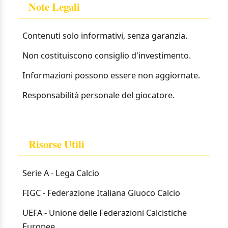
Note Legali
Contenuti solo informativi, senza garanzia.
Non costituiscono consiglio d'investimento.
Informazioni possono essere non aggiornate.
Responsabilità personale del giocatore.
Risorse Utili
Serie A - Lega Calcio
FIGC - Federazione Italiana Giuoco Calcio
UEFA - Unione delle Federazioni Calcistiche
Europee