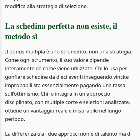
modifica alla strategia di selezione.
La schedina perfetta non esiste, il
metodo sì
Il bonus multipla è uno strumento, non una strategia.
Come ogni strumento, il suo valore dipende
interamente da come viene utilizzato. Chi lo usa per
gonfiare schedine da dieci eventi inseguendo vincite
improbabili sta essenzialmente pagando una tassa
sull’ottimismo. Chi lo integra in un approccio
disciplinato, con multiple corte e selezioni analizzate,
ottiene un vantaggio reale e misurabile nel lungo
periodo.
La differenza tra i due approcci non è di talento ma di