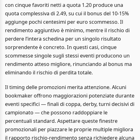
con cinque favoriti netti a quota 1.20 produce una
quota complessiva di 2.49, su cui il bonus del 10-15%
aggiunge pochi centesimi per euro scommesso. Il
rendimento aggiuntivo è minimo, mentre il rischio di
perdere l’intera schedina per un singolo risultato
sorprendente è concreto. In questi casi, cinque
scommesse singole sugli stessi eventi producono un
rendimento atteso migliore, rinunciando al bonus ma
eliminando il rischio di perdita totale.
Il timing delle promozioni merita attenzione. Alcuni
bookmaker offrono maggiorazioni potenziate durante
eventi specifici — finali di coppa, derby, turni decisivi di
campionato — che possono raddoppiare le
percentuali standard. Aspettare queste finestre
promozionali per piazzare le proprie multiple migliora
il rapporto rischio-rendimento senza richiedere alcuna