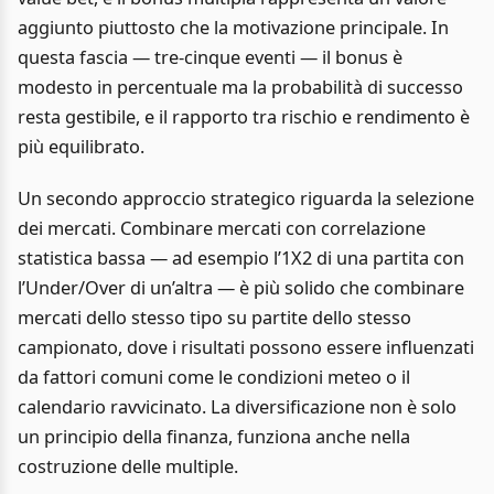
aggiunto piuttosto che la motivazione principale. In
questa fascia — tre-cinque eventi — il bonus è
modesto in percentuale ma la probabilità di successo
resta gestibile, e il rapporto tra rischio e rendimento è
più equilibrato.
Un secondo approccio strategico riguarda la selezione
dei mercati. Combinare mercati con correlazione
statistica bassa — ad esempio l’1X2 di una partita con
l’Under/Over di un’altra — è più solido che combinare
mercati dello stesso tipo su partite dello stesso
campionato, dove i risultati possono essere influenzati
da fattori comuni come le condizioni meteo o il
calendario ravvicinato. La diversificazione non è solo
un principio della finanza, funziona anche nella
costruzione delle multiple.