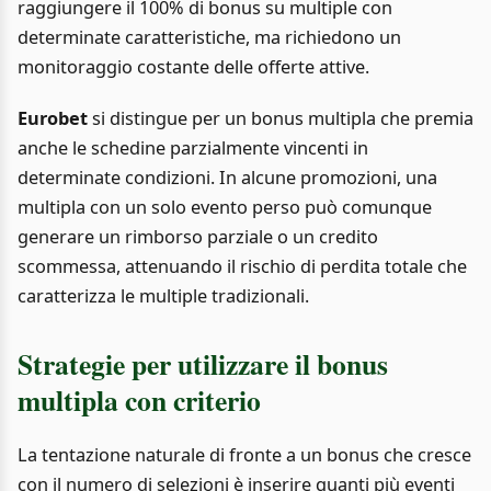
raggiungere il 100% di bonus su multiple con
determinate caratteristiche, ma richiedono un
monitoraggio costante delle offerte attive.
Eurobet
si distingue per un bonus multipla che premia
anche le schedine parzialmente vincenti in
determinate condizioni. In alcune promozioni, una
multipla con un solo evento perso può comunque
generare un rimborso parziale o un credito
scommessa, attenuando il rischio di perdita totale che
caratterizza le multiple tradizionali.
Strategie per utilizzare il bonus
multipla con criterio
La tentazione naturale di fronte a un bonus che cresce
con il numero di selezioni è inserire quanti più eventi