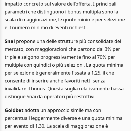
impatto concreto sul valore dell’offerta. I principali
parametri che distinguono i bonus multipla sono la
scala di maggiorazione, le quote minime per selezione
e il numero minimo di eventi richiesti.
Snai
propone una delle strutture più consolidate del
mercato, con maggiorazioni che partono dal 3% per
triple e salgono progressivamente fino al 70% per
multiple con quindici o più selezioni. La quota minima
per selezione è generalmente fissata a 1.25, il che
consente di inserire anche favoriti netti senza
invalidare il bonus. Questa soglia relativamente bassa
distingue Snai da operatori più restrittivi.
Goldbet
adotta un approccio simile ma con
percentuali leggermente diverse e una quota minima
per evento di 1.30. La scala di maggiorazione è