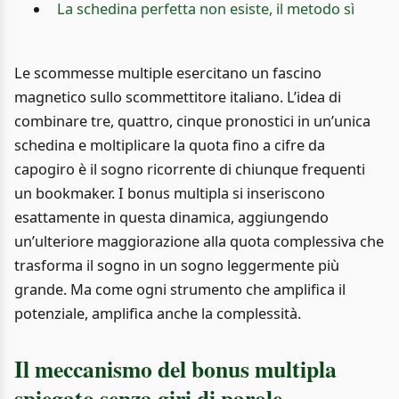
La schedina perfetta non esiste, il metodo sì
Le scommesse multiple esercitano un fascino
magnetico sullo scommettitore italiano. L’idea di
combinare tre, quattro, cinque pronostici in un’unica
schedina e moltiplicare la quota fino a cifre da
capogiro è il sogno ricorrente di chiunque frequenti
un bookmaker. I bonus multipla si inseriscono
esattamente in questa dinamica, aggiungendo
un’ulteriore maggiorazione alla quota complessiva che
trasforma il sogno in un sogno leggermente più
grande. Ma come ogni strumento che amplifica il
potenziale, amplifica anche la complessità.
Il meccanismo del bonus multipla
spiegato senza giri di parole